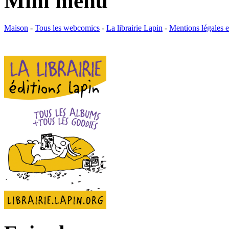
Mini menu
Maison
-
Tous les webcomics
-
La librairie Lapin
-
Mentions légales