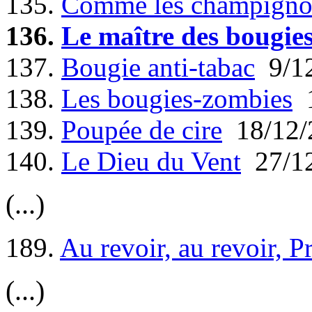
135.
Comme les champigno
136.
Le maître des bougie
137.
Bougie anti-tabac
9/12
138.
Les bougies-zombies
1
139.
Poupée de cire
18/12/
140.
Le Dieu du Vent
27/12
(...)
189.
Au revoir, au revoir, P
(...)