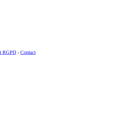
 et RGPD
-
Contact