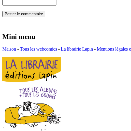
Mini menu
Maison
-
Tous les webcomics
-
La librairie Lapin
-
Mentions légales