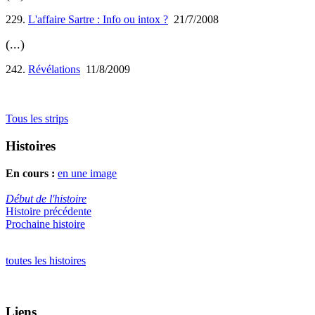
229.
L'affaire Sartre : Info ou intox ?
21/7/2008
(...)
242.
Révélations
11/8/2009
Tous les strips
Histoires
En cours :
en une image
Début de l'histoire
Histoire précédente
Prochaine histoire
toutes les histoires
Liens