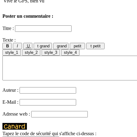
Vive le GPS, bien vu
Poster un commentaire :
Titre :
Texte :
Auteur :
E-Mail :
Adresse web :
Tapez le code de sécurité qui s'affiche ci-dessus :