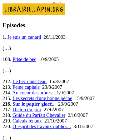
Episodes
1.
Je suis un canard
26/11/2003
(...)
108.
Prise de bec
10/9/2005
(...)
212.
Le bec dans l'eau
15/8/2007
213.
Peine capitale
23/8/2007
214.
Au coeur des arbres..
1/9/2007
215.
Les secrets d'une bonne pèche
15/9/2007
216.
Sur le papier glacé...
20/9/2007
217.
Dicton du jour
27/6/2007
218.
Guide du Parfait Chevalier
2/10/2007
219.
Calculs rénaux
21/10/2007
220.
O esprit des travaux publics...
3/11/2007
(...)