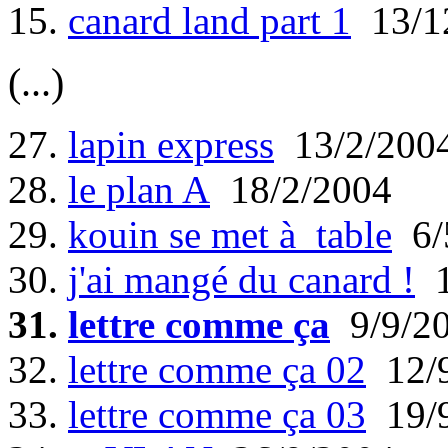
15.
canard land part 1
13/1
(...)
27.
lapin express
13/2/200
28.
le plan A
18/2/2004
29.
kouin se met à table
6/
30.
j'ai mangé du canard !
1
31.
lettre comme ça
9/9/2
32.
lettre comme ça 02
12/9
33.
lettre comme ça 03
19/9