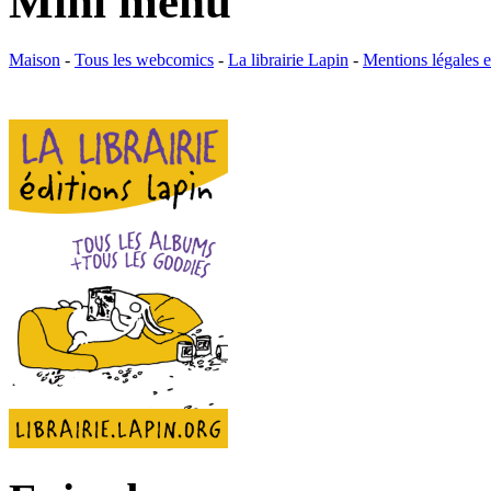
Mini menu
Maison
-
Tous les webcomics
-
La librairie Lapin
-
Mentions légales