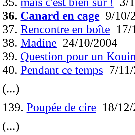
35.
mais c'est bien sûr !
3/1
36.
Canard en cage
9/10/
37.
Rencontre en boîte
17/1
38.
Madine
24/10/2004
39.
Question pour un Koui
40.
Pendant ce temps
7/11/
(...)
139.
Poupée de cire
18/12/
(...)