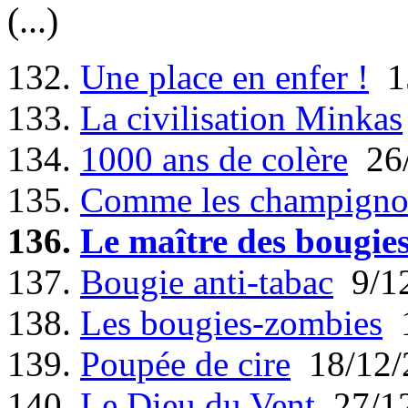
(...)
132.
Une place en enfer !
15
133.
La civilisation Minkas
134.
1000 ans de colère
26/
135.
Comme les champigno
136.
Le maître des bougie
137.
Bougie anti-tabac
9/12
138.
Les bougies-zombies
1
139.
Poupée de cire
18/12/
140.
Le Dieu du Vent
27/12