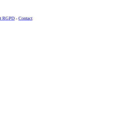
 et RGPD
-
Contact