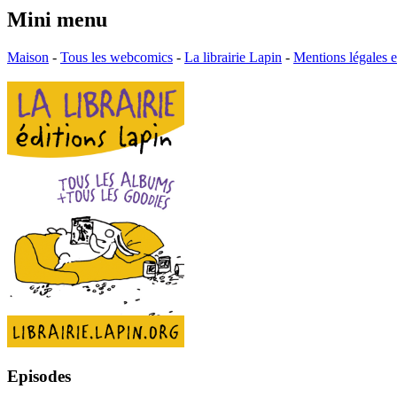
Mini menu
Maison
-
Tous les webcomics
-
La librairie Lapin
-
Mentions légales
Episodes