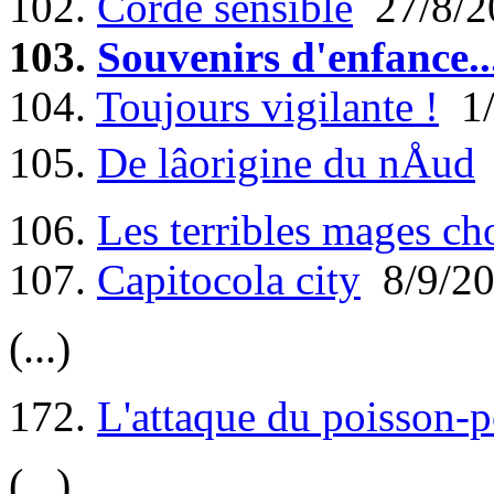
102.
Corde sensible
27/8/2
103.
Souvenirs d'enfance..
104.
Toujours vigilante !
1/
105.
De lâorigine du nÅud
106.
Les terribles mages ch
107.
Capitocola city
8/9/2
(...)
172.
L'attaque du poisson-
(...)