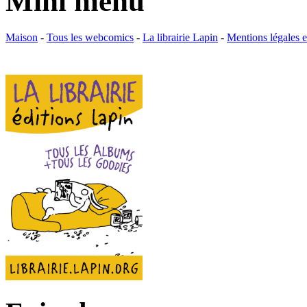
Mini menu
Maison
-
Tous les webcomics
-
La librairie Lapin
-
Mentions légales