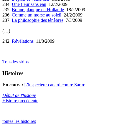
234.
Une fleur sans eau
12/2/2009
235.
Bonne planque en Hollande
18/2/2009
236.
Comme un morse au soleil
24/2/2009
237.
La philosophie des ténèbres
7/3/2009
(...)
242.
Révélations
11/8/2009
Tous les strips
Histoires
En cours :
L'inspecteur canard contre Sartre
Début de l'histoire
Histoire précédente
toutes les histoires