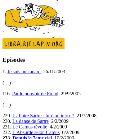
Episodes
1.
Je suis un canard
26/11/2003
(...)
116.
Par le pouvoir de Freud
29/9/2005
(...)
229.
L'affaire Sartre : Info ou intox ?
21/7/2008
230.
La danse de Sartre
2/2/2009
231.
Le Camus révolté
4/2/2009
232.
L'Absurde selon Camus
6/2/2009
233.
Depuis le 7eme ciel
10/2/2009