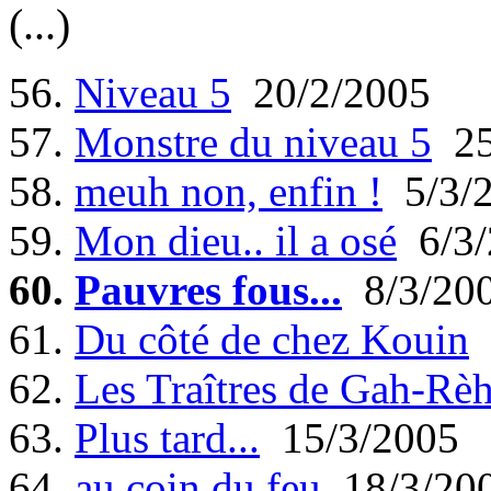
(...)
56.
Niveau 5
20/2/2005
57.
Monstre du niveau 5
25
58.
meuh non, enfin !
5/3/
59.
Mon dieu.. il a osé
6/3/
60.
Pauvres fous...
8/3/20
61.
Du côté de chez Kouin
62.
Les Traîtres de Gah-Rè
63.
Plus tard...
15/3/2005
64.
au coin du feu
18/3/20