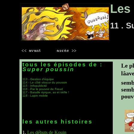
Les 
11 . 
tous les épisodes de :
Le pl
Super poussin
lâa
113 - Gestion d'équipe
semb
114 - Le côté obscur du poussin
115 - Infopublicité
semb
116 - Par le pouvoir de Freud
117 - Bataille épique, as et trèfle !
pouv
118 - Lapin mobile
les autres histoires
1.
Les débuts de Kouin