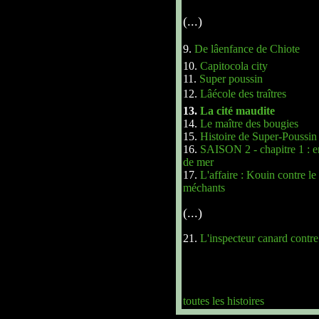
(...)
9.
De lâenfance de Chiote
10.
Capitocola city
11.
Super poussin
12.
Lâécole des traîtres
13.
La cité maudite
14.
Le maître des bougies
15.
Histoire de Super-Poussin
16.
SAISON 2 - chapitre 1 : en
de mer
17.
L'affaire : Kouin contre le
méchants
(...)
21.
L'inspecteur canard contre
toutes les histoires