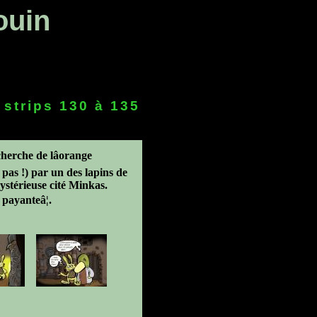
ouin
strips 130 à 135
herche de lâorange
 pas !) par un des lapins de
stérieuse cité Minkas.
 payanteâ¦.