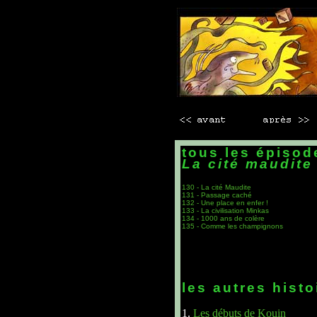
tous les épisod
La cité maudite
130 - La cité Maudite
131 - Passage caché
132 - Une place en enfer !
133 - La civilisation Minkas
134 - 1000 ans de colère
135 - Comme les champignons
les autres histo
1.
Les débuts de Kouin