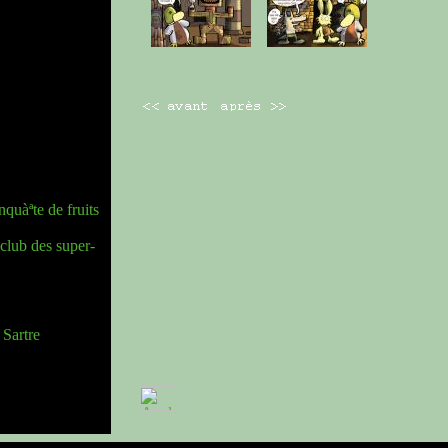
quàªte de fruits
 club des super-
 Sartre