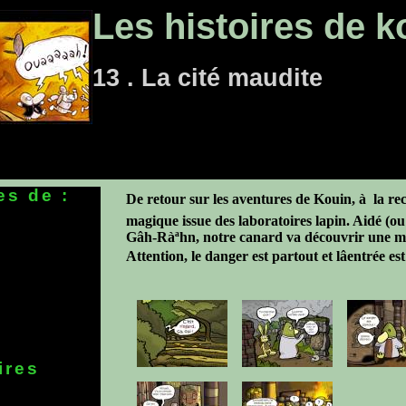
Les histoires de k
13 . La cité maudite
es de :
De retour sur les aventures de Kouin, à la rec
magique issue des laboratoires lapin. Aidé (ou
Gâh-Ràªhn, notre canard va découvrir une my
Attention, le danger est partout et lâentrée est
ires