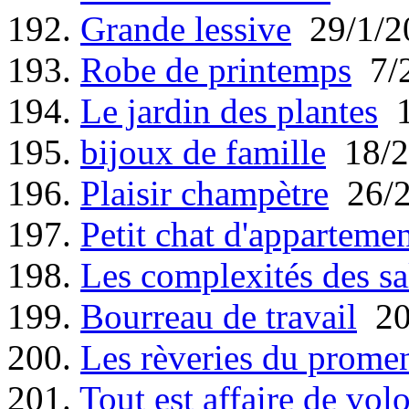
192.
Grande lessive
29/1/2
193.
Robe de printemps
7/2
194.
Le jardin des plantes
1
195.
bijoux de famille
18/2
196.
Plaisir champètre
26/2
197.
Petit chat d'apparteme
198.
Les complexités des s
199.
Bourreau de travail
20
200.
Les rèveries du promene
201.
Tout est affaire de vol