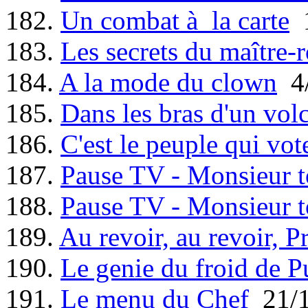
182.
Un combat à la carte
1
183.
Les secrets du maître-r
184.
A la mode du clown
4/
185.
Dans les bras d'un vol
186.
C'est le peuple qui vot
187.
Pause TV - Monsieur t
188.
Pause TV - Monsieur t
189.
Au revoir, au revoir, P
190.
Le genie du froid de P
191.
Le menu du Chef
21/1