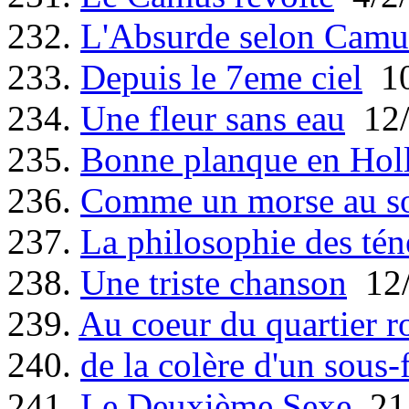
232.
L'Absurde selon Camu
233.
Depuis le 7eme ciel
10
234.
Une fleur sans eau
12/
235.
Bonne planque en Hol
236.
Comme un morse au so
237.
La philosophie des tén
238.
Une triste chanson
12/
239.
Au coeur du quartier r
240.
de la colère d'un sous-f
241.
Le Deuxième Sexe
21/