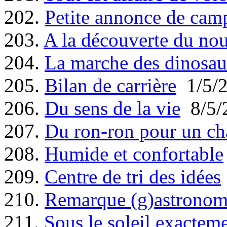
202.
Petite annonce de cam
203.
A la découverte du no
204.
La marche des dinosau
205.
Bilan de carrière
1/5/
206.
Du sens de la vie
8/5/
207.
Du ron-ron pour un ch
208.
Humide et confortable
209.
Centre de tri des idées
210.
Remarque (g)astronom
211.
Sous le soleil exactem