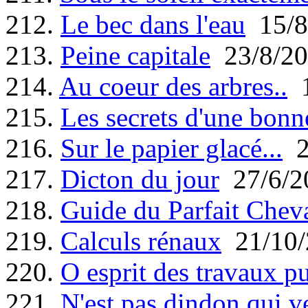
212.
Le bec dans l'eau
15/8
213.
Peine capitale
23/8/20
214.
Au coeur des arbres..
1
215.
Les secrets d'une bonn
216.
Sur le papier glacé...
2
217.
Dicton du jour
27/6/2
218.
Guide du Parfait Cheva
219.
Calculs rénaux
21/10/
220.
O esprit des travaux pu
221.
N'est pas dindon qui v