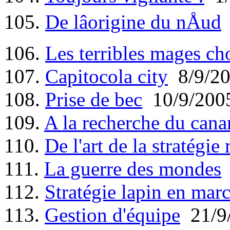
105.
De lâorigine du nÅud
106.
Les terribles mages ch
107.
Capitocola city
8/9/2
108.
Prise de bec
10/9/200
109.
A la recherche du canard
110.
De l'art de la stratégie 
111.
La guerre des mondes
112.
Stratégie lapin en mar
113.
Gestion d'équipe
21/9