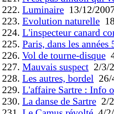
222.
Luminaire
13/12/200
223.
Evolution naturelle
18
224.
L'inspecteur canard co
225.
Paris, dans les années 5
226.
Vol de tourne-disque
4
227.
Mauvais suspect
2/3/
228.
Les autres, bordel
26/
229.
L'affaire Sartre : Info 
230.
La danse de Sartre
2/2
231.
Le Camus révolté
4/2/