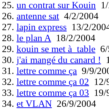
25.
un contrat sur Kouin
1/
26.
antenne sat
4/2/2004
27.
lapin express
13/2/200
28.
le plan A
18/2/2004
29.
kouin se met à table
6/
30.
j'ai mangé du canard !
1
31.
lettre comme ça
9/9/20
32.
lettre comme ça 02
12/9
33.
lettre comme ça 03
19/9
34.
et VLAN
26/9/2004