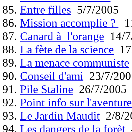
85.
Entre filles
5/7/2005
86.
Mission accomplie ?
11
87.
Canard à l'orange
14/7
88.
La fète de la science
17/
89.
La menace communiste
90.
Conseil d'ami
23/7/200
91.
Pile Staline
26/7/2005
92.
Point info sur l'aventure
93.
Le Jardin Maudit
2/8/2
94.
Les dangers de la forèt
4