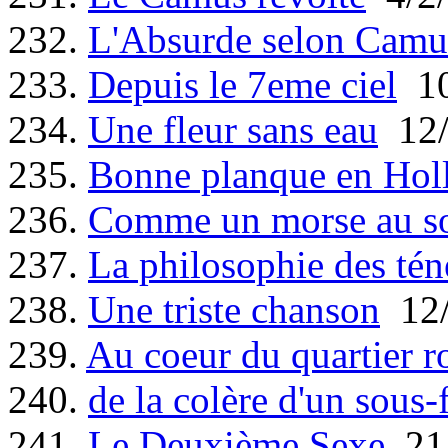
232.
L'Absurde selon Camu
233.
Depuis le 7eme ciel
10
234.
Une fleur sans eau
12/
235.
Bonne planque en Hol
236.
Comme un morse au so
237.
La philosophie des tén
238.
Une triste chanson
12/
239.
Au coeur du quartier r
240.
de la colère d'un sous-f
241.
Le Deuxième Sexe
21/