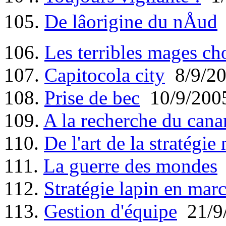
105.
De lâorigine du nÅud
106.
Les terribles mages ch
107.
Capitocola city
8/9/2
108.
Prise de bec
10/9/200
109.
A la recherche du canard
110.
De l'art de la stratégie 
111.
La guerre des mondes
112.
Stratégie lapin en mar
113.
Gestion d'équipe
21/9