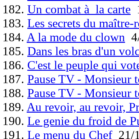
182.
Un combat à la carte
1
183.
Les secrets du maître-r
184.
A la mode du clown
4/
185.
Dans les bras d'un vol
186.
C'est le peuple qui vot
187.
Pause TV - Monsieur t
188.
Pause TV - Monsieur t
189.
Au revoir, au revoir, P
190.
Le genie du froid de P
191.
Le menu du Chef
21/1