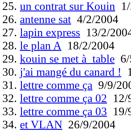
25.
un contrat sur Kouin
1/
26.
antenne sat
4/2/2004
27.
lapin express
13/2/200
28.
le plan A
18/2/2004
29.
kouin se met à table
6/
30.
j'ai mangé du canard !
1
31.
lettre comme ça
9/9/20
32.
lettre comme ça 02
12/9
33.
lettre comme ça 03
19/9
34.
et VLAN
26/9/2004