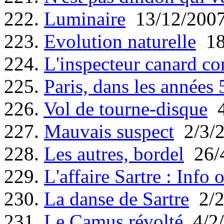
222.
Luminaire
13/12/200
223.
Evolution naturelle
18
224.
L'inspecteur canard co
225.
Paris, dans les années 5
226.
Vol de tourne-disque
4
227.
Mauvais suspect
2/3/
228.
Les autres, bordel
26/
229.
L'affaire Sartre : Info 
230.
La danse de Sartre
2/2
231.
Le Camus révolté
4/2/