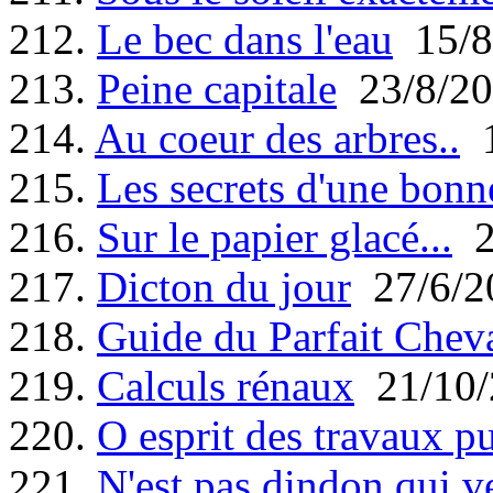
212.
Le bec dans l'eau
15/8
213.
Peine capitale
23/8/20
214.
Au coeur des arbres..
1
215.
Les secrets d'une bonn
216.
Sur le papier glacé...
2
217.
Dicton du jour
27/6/2
218.
Guide du Parfait Cheva
219.
Calculs rénaux
21/10/
220.
O esprit des travaux pu
221.
N'est pas dindon qui v