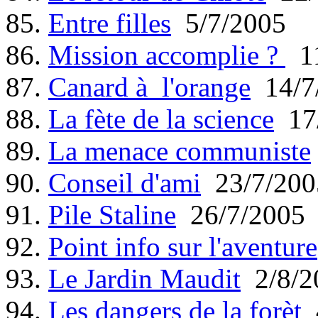
85.
Entre filles
5/7/2005
86.
Mission accomplie ?
11
87.
Canard à l'orange
14/7
88.
La fète de la science
17/
89.
La menace communiste
90.
Conseil d'ami
23/7/200
91.
Pile Staline
26/7/2005
92.
Point info sur l'aventure
93.
Le Jardin Maudit
2/8/2
94.
Les dangers de la forèt
4