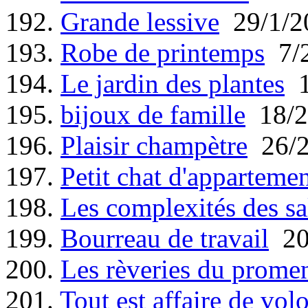
192.
Grande lessive
29/1/2
193.
Robe de printemps
7/2
194.
Le jardin des plantes
1
195.
bijoux de famille
18/2
196.
Plaisir champètre
26/2
197.
Petit chat d'apparteme
198.
Les complexités des s
199.
Bourreau de travail
20
200.
Les rèveries du promene
201.
Tout est affaire de vol