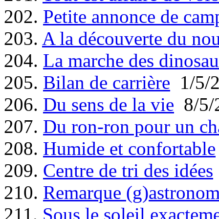
202.
Petite annonce de cam
203.
A la découverte du no
204.
La marche des dinosau
205.
Bilan de carrière
1/5/
206.
Du sens de la vie
8/5/
207.
Du ron-ron pour un ch
208.
Humide et confortable
209.
Centre de tri des idées
210.
Remarque (g)astronom
211.
Sous le soleil exactem