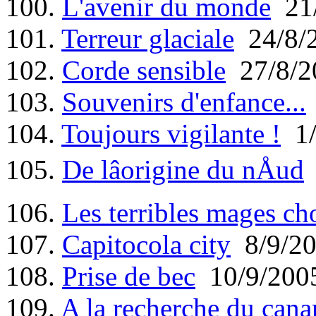
100.
L'avenir du monde
21/
101.
Terreur glaciale
24/8/
102.
Corde sensible
27/8/2
103.
Souvenirs d'enfance...
104.
Toujours vigilante !
1/
105.
De lâorigine du nÅud
106.
Les terribles mages ch
107.
Capitocola city
8/9/2
108.
Prise de bec
10/9/200
109.
A la recherche du canard