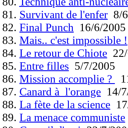
80.
Technique anti-nucléair
81.
Survivant de l'enfer
8/6
82.
Final Punch
16/6/2005
83.
Mais.. c'est impossible !
84.
Le retour de Chiote
22/
85.
Entre filles
5/7/2005
86.
Mission accomplie ?
11
87.
Canard à l'orange
14/7
88.
La fète de la science
17/
89.
La menace communiste