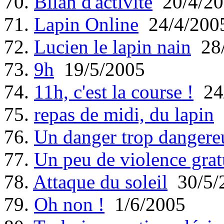
70.
Bilan d'activité
20/4/20
71.
Lapin Online
24/4/200
72.
Lucien le lapin nain
28/
73.
9h
19/5/2005
74.
11h, c'est la course !
24/
75.
repas de midi, du lapin
76.
Un danger trop dangere
77.
Un peu de violence grat
78.
Attaque du soleil
30/5/
79.
Oh non !
1/6/2005