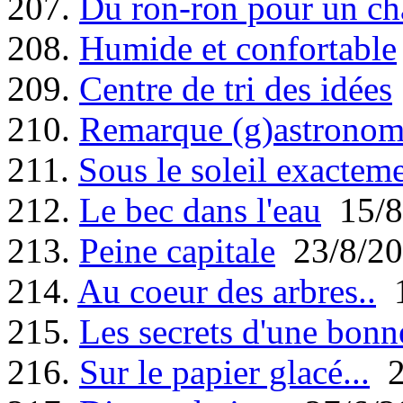
207.
Du ron-ron pour un ch
208.
Humide et confortable
209.
Centre de tri des idées
210.
Remarque (g)astronom
211.
Sous le soleil exactem
212.
Le bec dans l'eau
15/8
213.
Peine capitale
23/8/20
214.
Au coeur des arbres..
1
215.
Les secrets d'une bonn
216.
Sur le papier glacé...
2