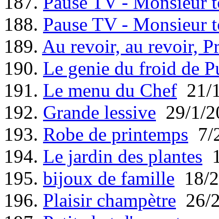
187.
Pause TV - Monsieur t
188.
Pause TV - Monsieur t
189.
Au revoir, au revoir, P
190.
Le genie du froid de P
191.
Le menu du Chef
21/1
192.
Grande lessive
29/1/2
193.
Robe de printemps
7/2
194.
Le jardin des plantes
1
195.
bijoux de famille
18/2
196.
Plaisir champètre
26/2