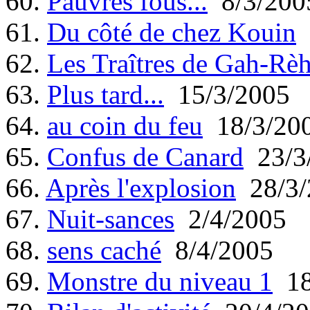
60.
Pauvres fous...
8/3/200
61.
Du côté de chez Kouin
62.
Les Traîtres de Gah-Rè
63.
Plus tard...
15/3/2005
64.
au coin du feu
18/3/20
65.
Confus de Canard
23/3
66.
Après l'explosion
28/3/
67.
Nuit-sances
2/4/2005
68.
sens caché
8/4/2005
69.
Monstre du niveau 1
18