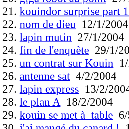
21.
kouindor surprise part 1
22.
nom de dieu
12/1/2004
23.
lapin mutin
27/1/2004
24.
fin de l'enquète
29/1/2
25.
un contrat sur Kouin
1/
26.
antenne sat
4/2/2004
27.
lapin express
13/2/200
28.
le plan A
18/2/2004
29.
kouin se met à table
6/
30.
j'ai mangé du canard !
1