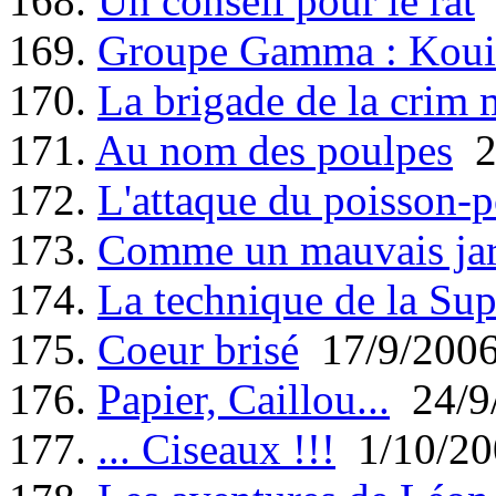
168.
Un conseil pour le rat
169.
Groupe Gamma : Koui
170.
La brigade de la crim 
171.
Au nom des poulpes
2
172.
L'attaque du poisson-
173.
Comme un mauvais jar
174.
La technique de la Sup
175.
Coeur brisé
17/9/200
176.
Papier, Caillou...
24/9
177.
... Ciseaux !!!
1/10/20