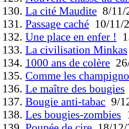
130.
La cité Maudite
8/11/
131.
Passage caché
10/11/
132.
Une place en enfer !
15
133.
La civilisation Minkas
134.
1000 ans de colère
26/
135.
Comme les champigno
136.
Le maître des bougies
137.
Bougie anti-tabac
9/12
138.
Les bougies-zombies
1
139.
Poupée de cire
18/12/