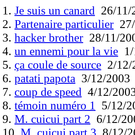
1.
Je suis un canard
26/11/
2.
Partenaire particulier
27/
3.
hacker brother
28/11/20
4.
un ennemi pour la vie
1/
5.
ça coule de source
2/12/
6.
patati papota
3/12/2003
7.
coup de speed
4/12/200
8.
témoin numéro 1
5/12/2
9.
M. cuicui part 2
6/12/20
10.
M. cuicui part 3
8/12/2