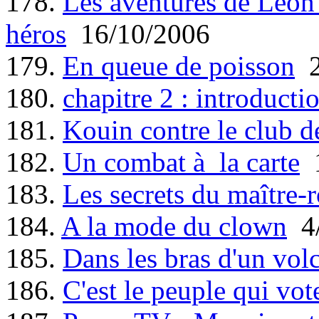
178.
Les aventures de Léon 
héros
16/10/2006
179.
En queue de poisson
2
180.
chapitre 2 : introducti
181.
Kouin contre le club 
182.
Un combat à la carte
1
183.
Les secrets du maître-r
184.
A la mode du clown
4/
185.
Dans les bras d'un vol
186.
C'est le peuple qui vot