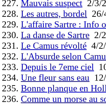
227.
Mauvais suspect
2/3/
228.
Les autres, bordel
26/
229.
L'affaire Sartre : Info 
230.
La danse de Sartre
2/2
231.
Le Camus révolté
4/2/
232.
L'Absurde selon Camu
233.
Depuis le 7eme ciel
10
234.
Une fleur sans eau
12/
235.
Bonne planque en Hol
236.
Comme un morse au so