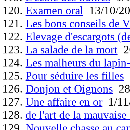
120.
Examen oral
13/10/2
121.
Les bons conseils de V
122.
Elevage d'escargots (d
123.
La salade de la mort
20
124.
Les malheurs du lapin
125.
Pour séduire les filles
2
126.
Donjon et Oignons
28
127.
Une affaire en or
1/11
128.
de l'art de la mauvaise
129.
Nouvelle chasse au ca