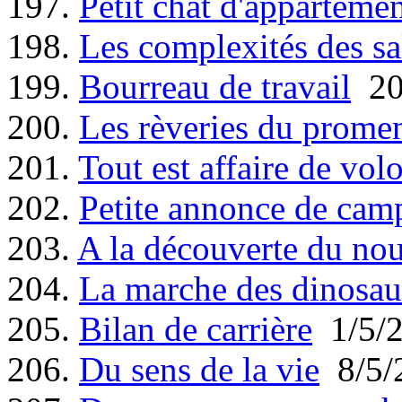
197.
Petit chat d'apparteme
198.
Les complexités des s
199.
Bourreau de travail
20
200.
Les rèveries du promene
201.
Tout est affaire de vol
202.
Petite annonce de cam
203.
A la découverte du no
204.
La marche des dinosau
205.
Bilan de carrière
1/5/
206.
Du sens de la vie
8/5/