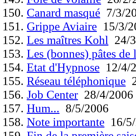
150.
Canard masqué
7/3/2
151.
Grippe Aviaire
15/3/2
152.
Les maîtres Kohl
24/3
153.
Les (bonnes) pâtes de 
154.
Etat d'Hypnose
12/4/
155.
Réseau téléphonique
2
156.
Job Center
28/4/2006
157.
Hum...
8/5/2006
158.
Note importante
16/5/
159.
Fin de la première sais