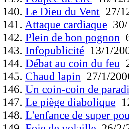
140.
Le Dieu du Vent
27/12
141.
Attaque cardiaque
30/
142.
Plein de bon pognon
6
143.
Infopublicité
13/1/20
144.
Débat au coin du feu
2
145.
Chaud lapin
27/1/200
146.
Un coin-coin de parad
147.
Le piège diabolique
12
148.
L'enfance de super pou
149.
Foie de volaille
26/2/