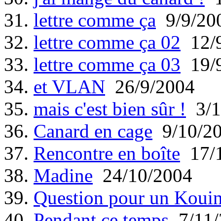
31.
lettre comme ça
9/9/20
32.
lettre comme ça 02
12/9
33.
lettre comme ça 03
19/9
34.
et VLAN
26/9/2004
35.
mais c'est bien sûr !
3/1
36.
Canard en cage
9/10/2
37.
Rencontre en boîte
17/1
38.
Madine
24/10/2004
39.
Question pour un Koui
40.
Pendant ce temps
7/11/