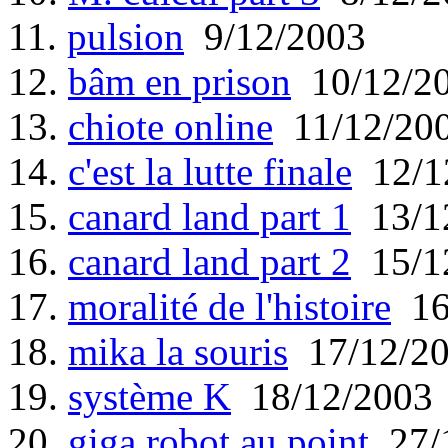
11.
pulsion
9/12/2003
12.
bâm en prison
10/12/2
13.
chiote online
11/12/20
14.
c'est la lutte finale
12/1
15.
canard land part 1
13/1
16.
canard land part 2
15/1
17.
moralité de l'histoire
16
18.
mika la souris
17/12/2
19.
système K
18/12/2003
20.
giga robot au point
27/