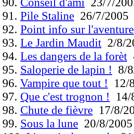
90.
Conseil d'ami
23/7/200
91.
Pile Staline
26/7/2005
92.
Point info sur l'aventure
93.
Le Jardin Maudit
2/8/2
94.
Les dangers de la forèt
4
95.
Saloperie de lapin !
8/8
96.
Vampire que tout !
12/8
97.
Que c'est trognon !
14/8
98.
Chute de fièvre
17/8/2
99.
Sous la lune
20/8/2005