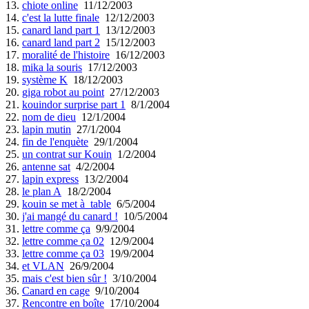
13.
chiote online
11/12/2003
14.
c'est la lutte finale
12/12/2003
15.
canard land part 1
13/12/2003
16.
canard land part 2
15/12/2003
17.
moralité de l'histoire
16/12/2003
18.
mika la souris
17/12/2003
19.
système K
18/12/2003
20.
giga robot au point
27/12/2003
21.
kouindor surprise part 1
8/1/2004
22.
nom de dieu
12/1/2004
23.
lapin mutin
27/1/2004
24.
fin de l'enquète
29/1/2004
25.
un contrat sur Kouin
1/2/2004
26.
antenne sat
4/2/2004
27.
lapin express
13/2/2004
28.
le plan A
18/2/2004
29.
kouin se met à table
6/5/2004
30.
j'ai mangé du canard !
10/5/2004
31.
lettre comme ça
9/9/2004
32.
lettre comme ça 02
12/9/2004
33.
lettre comme ça 03
19/9/2004
34.
et VLAN
26/9/2004
35.
mais c'est bien sûr !
3/10/2004
36.
Canard en cage
9/10/2004
37.
Rencontre en boîte
17/10/2004