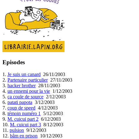
Episodes
1.
Je suis un canard
26/11/2003
2.
Partenaire particulier
27/11/2003
3.
hacker brother
28/11/2003
4.
un ennemi pour la vie
1/12/2003
5.
ça coule de source
2/12/2003
6.
patati papota
3/12/2003
7.
coup de speed
4/12/2003
8.
témoin numéro 1
5/12/2003
9.
M. cuicui part 2
6/12/2003
10.
M. cuicui part 3
8/12/2003
11.
pulsion
9/12/2003
12.
bâm en prison
10/12/2003