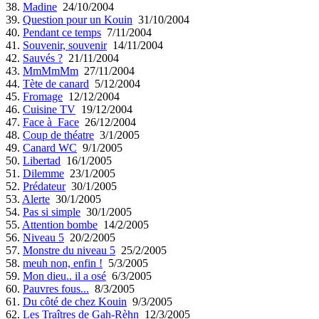
38.
Madine
24/10/2004
39.
Question pour un Kouin
31/10/2004
40.
Pendant ce temps
7/11/2004
41.
Souvenir, souvenir
14/11/2004
42.
Sauvés ?
21/11/2004
43.
MmMmMm
27/11/2004
44.
Tète de canard
5/12/2004
45.
Fromage
12/12/2004
46.
Cuisine TV
19/12/2004
47.
Face à Face
26/12/2004
48.
Coup de théatre
3/1/2005
49.
Canard WC
9/1/2005
50.
Libertad
16/1/2005
51.
Dilemme
23/1/2005
52.
Prédateur
30/1/2005
53.
Alerte
30/1/2005
54.
Pas si simple
30/1/2005
55.
Attention bombe
14/2/2005
56.
Niveau 5
20/2/2005
57.
Monstre du niveau 5
25/2/2005
58.
meuh non, enfin !
5/3/2005
59.
Mon dieu.. il a osé
6/3/2005
60.
Pauvres fous...
8/3/2005
61.
Du côté de chez Kouin
9/3/2005
62.
Les Traîtres de Gah-Rèhn
12/3/2005