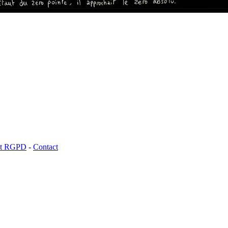
 et RGPD
-
Contact