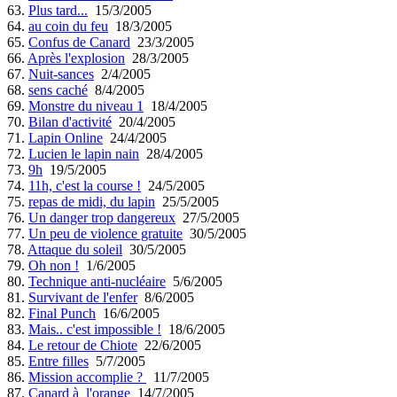
63.
Plus tard...
15/3/2005
64.
au coin du feu
18/3/2005
65.
Confus de Canard
23/3/2005
66.
Après l'explosion
28/3/2005
67.
Nuit-sances
2/4/2005
68.
sens caché
8/4/2005
69.
Monstre du niveau 1
18/4/2005
70.
Bilan d'activité
20/4/2005
71.
Lapin Online
24/4/2005
72.
Lucien le lapin nain
28/4/2005
73.
9h
19/5/2005
74.
11h, c'est la course !
24/5/2005
75.
repas de midi, du lapin
25/5/2005
76.
Un danger trop dangereux
27/5/2005
77.
Un peu de violence gratuite
30/5/2005
78.
Attaque du soleil
30/5/2005
79.
Oh non !
1/6/2005
80.
Technique anti-nucléaire
5/6/2005
81.
Survivant de l'enfer
8/6/2005
82.
Final Punch
16/6/2005
83.
Mais.. c'est impossible !
18/6/2005
84.
Le retour de Chiote
22/6/2005
85.
Entre filles
5/7/2005
86.
Mission accomplie ?
11/7/2005
87.
Canard à l'orange
14/7/2005