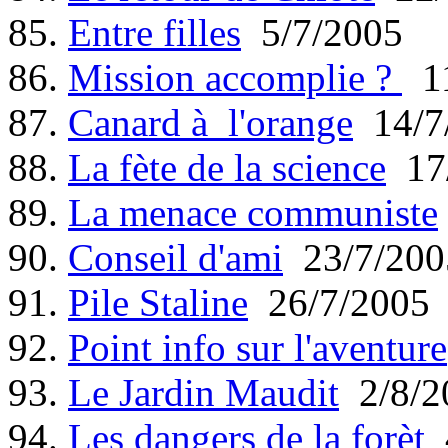
85.
Entre filles
5/7/2005
86.
Mission accomplie ?
11
87.
Canard à l'orange
14/7
88.
La fète de la science
17/
89.
La menace communiste
90.
Conseil d'ami
23/7/200
91.
Pile Staline
26/7/2005
92.
Point info sur l'aventure
93.
Le Jardin Maudit
2/8/2
94.
Les dangers de la forèt
4