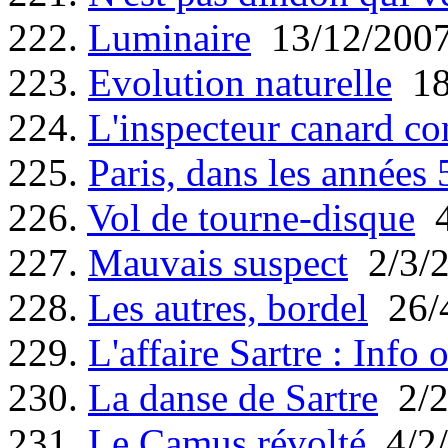
222.
Luminaire
13/12/200
223.
Evolution naturelle
18
224.
L'inspecteur canard co
225.
Paris, dans les années 5
226.
Vol de tourne-disque
4
227.
Mauvais suspect
2/3/
228.
Les autres, bordel
26/
229.
L'affaire Sartre : Info 
230.
La danse de Sartre
2/2
231.
Le Camus révolté
4/2/