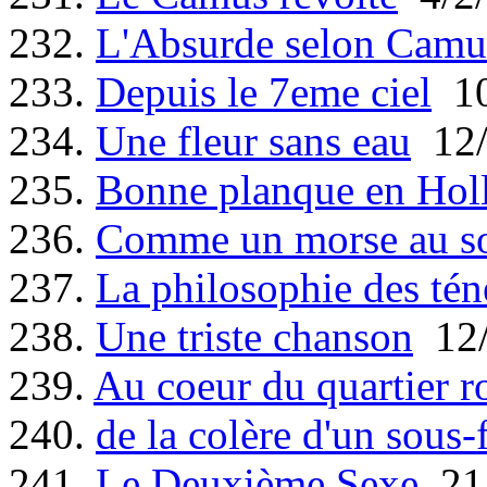
232.
L'Absurde selon Camu
233.
Depuis le 7eme ciel
10
234.
Une fleur sans eau
12/
235.
Bonne planque en Hol
236.
Comme un morse au so
237.
La philosophie des tén
238.
Une triste chanson
12/
239.
Au coeur du quartier r
240.
de la colère d'un sous-f
241.
Le Deuxième Sexe
21/