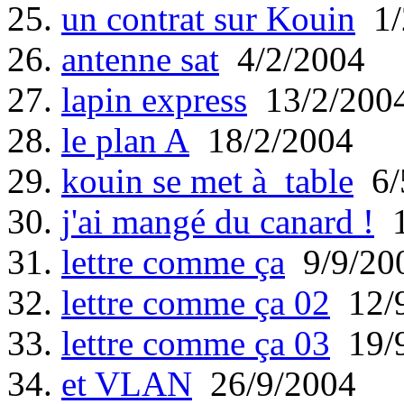
25.
un contrat sur Kouin
1/
26.
antenne sat
4/2/2004
27.
lapin express
13/2/200
28.
le plan A
18/2/2004
29.
kouin se met à table
6/
30.
j'ai mangé du canard !
1
31.
lettre comme ça
9/9/20
32.
lettre comme ça 02
12/9
33.
lettre comme ça 03
19/9
34.
et VLAN
26/9/2004