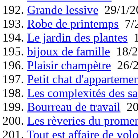
192.
Grande lessive
29/1/2
193.
Robe de printemps
7/2
194.
Le jardin des plantes
1
195.
bijoux de famille
18/2
196.
Plaisir champètre
26/2
197.
Petit chat d'apparteme
198.
Les complexités des s
199.
Bourreau de travail
20
200.
Les rèveries du promene
201.
Tout est affaire de vol