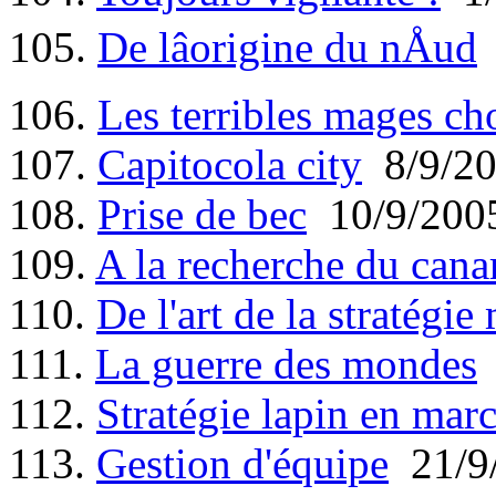
105.
De lâorigine du nÅud
106.
Les terribles mages ch
107.
Capitocola city
8/9/2
108.
Prise de bec
10/9/200
109.
A la recherche du canard
110.
De l'art de la stratégie 
111.
La guerre des mondes
112.
Stratégie lapin en mar
113.
Gestion d'équipe
21/9