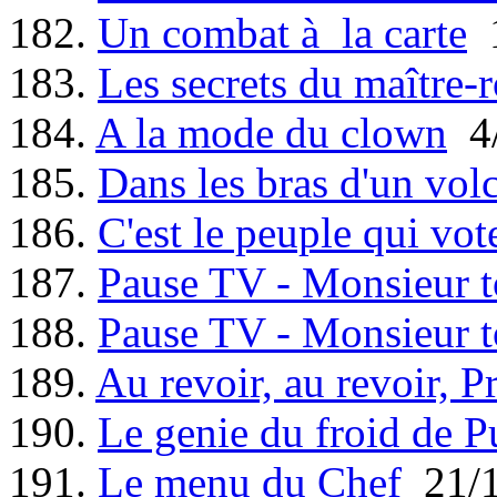
182.
Un combat à la carte
1
183.
Les secrets du maître-r
184.
A la mode du clown
4/
185.
Dans les bras d'un vol
186.
C'est le peuple qui vot
187.
Pause TV - Monsieur t
188.
Pause TV - Monsieur t
189.
Au revoir, au revoir, P
190.
Le genie du froid de P
191.
Le menu du Chef
21/1