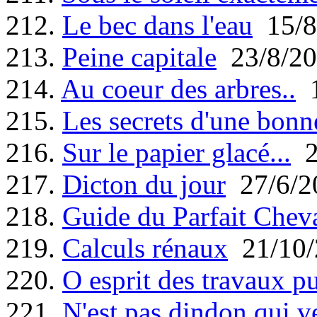
212.
Le bec dans l'eau
15/8
213.
Peine capitale
23/8/20
214.
Au coeur des arbres..
1
215.
Les secrets d'une bonn
216.
Sur le papier glacé...
2
217.
Dicton du jour
27/6/2
218.
Guide du Parfait Cheva
219.
Calculs rénaux
21/10/
220.
O esprit des travaux pu
221.
N'est pas dindon qui v