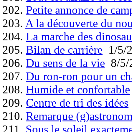
202.
Petite annonce de cam
203.
A la découverte du no
204.
La marche des dinosau
205.
Bilan de carrière
1/5/
206.
Du sens de la vie
8/5/
207.
Du ron-ron pour un ch
208.
Humide et confortable
209.
Centre de tri des idées
210.
Remarque (g)astronom
211.
Sous le soleil exactem