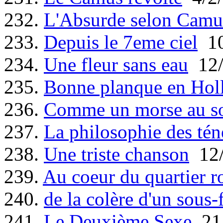
232.
L'Absurde selon Camu
233.
Depuis le 7eme ciel
10
234.
Une fleur sans eau
12/
235.
Bonne planque en Hol
236.
Comme un morse au so
237.
La philosophie des tén
238.
Une triste chanson
12/
239.
Au coeur du quartier r
240.
de la colère d'un sous-f
241.
Le Deuxième Sexe
21/