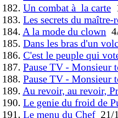
182.
Un combat à la carte
1
183.
Les secrets du maître-r
184.
A la mode du clown
4/
185.
Dans les bras d'un vol
186.
C'est le peuple qui vot
187.
Pause TV - Monsieur t
188.
Pause TV - Monsieur t
189.
Au revoir, au revoir, P
190.
Le genie du froid de P
191.
Le menu du Chef
21/1