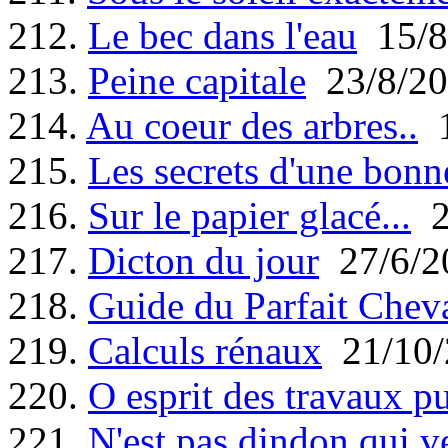
212.
Le bec dans l'eau
15/8
213.
Peine capitale
23/8/20
214.
Au coeur des arbres..
1
215.
Les secrets d'une bonn
216.
Sur le papier glacé...
2
217.
Dicton du jour
27/6/2
218.
Guide du Parfait Cheva
219.
Calculs rénaux
21/10/
220.
O esprit des travaux pu
221.
N'est pas dindon qui v