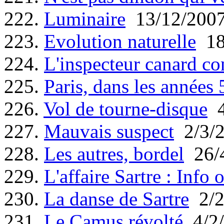
222.
Luminaire
13/12/200
223.
Evolution naturelle
18
224.
L'inspecteur canard co
225.
Paris, dans les années 5
226.
Vol de tourne-disque
4
227.
Mauvais suspect
2/3/
228.
Les autres, bordel
26/
229.
L'affaire Sartre : Info 
230.
La danse de Sartre
2/2
231.
Le Camus révolté
4/2/