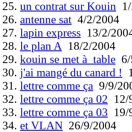
25.
un contrat sur Kouin
1/
26.
antenne sat
4/2/2004
27.
lapin express
13/2/200
28.
le plan A
18/2/2004
29.
kouin se met à table
6/
30.
j'ai mangé du canard !
1
31.
lettre comme ça
9/9/20
32.
lettre comme ça 02
12/9
33.
lettre comme ça 03
19/9
34.
et VLAN
26/9/2004