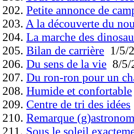
202.
Petite annonce de cam
203.
A la découverte du no
204.
La marche des dinosau
205.
Bilan de carrière
1/5/
206.
Du sens de la vie
8/5/
207.
Du ron-ron pour un ch
208.
Humide et confortable
209.
Centre de tri des idées
210.
Remarque (g)astronom
211.
Sous le soleil exactem