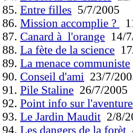
85.
Entre filles
5/7/2005
86.
Mission accomplie ?
11
87.
Canard à l'orange
14/7
88.
La fète de la science
17/
89.
La menace communiste
90.
Conseil d'ami
23/7/200
91.
Pile Staline
26/7/2005
92.
Point info sur l'aventure
93.
Le Jardin Maudit
2/8/2
94.
Les dangers de la forèt
4