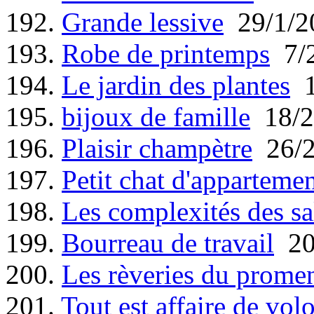
192.
Grande lessive
29/1/2
193.
Robe de printemps
7/2
194.
Le jardin des plantes
1
195.
bijoux de famille
18/2
196.
Plaisir champètre
26/2
197.
Petit chat d'apparteme
198.
Les complexités des s
199.
Bourreau de travail
20
200.
Les rèveries du promene
201.
Tout est affaire de vol