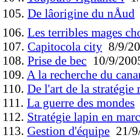
105.
De lâorigine du nÅud
106.
Les terribles mages ch
107.
Capitocola city
8/9/2
108.
Prise de bec
10/9/200
109.
A la recherche du canard
110.
De l'art de la stratégie 
111.
La guerre des mondes
112.
Stratégie lapin en mar
113.
Gestion d'équipe
21/9