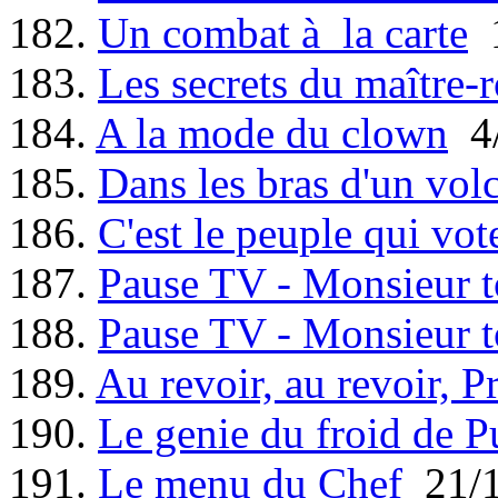
182.
Un combat à la carte
1
183.
Les secrets du maître-r
184.
A la mode du clown
4/
185.
Dans les bras d'un vol
186.
C'est le peuple qui vot
187.
Pause TV - Monsieur t
188.
Pause TV - Monsieur t
189.
Au revoir, au revoir, P
190.
Le genie du froid de P
191.
Le menu du Chef
21/1