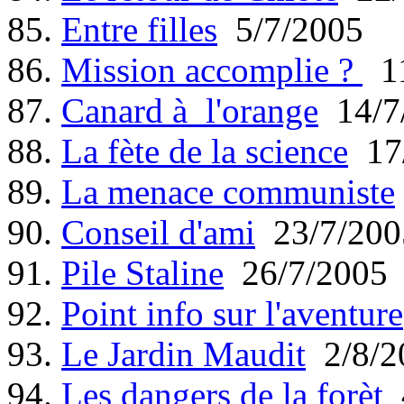
85.
Entre filles
5/7/2005
86.
Mission accomplie ?
11
87.
Canard à l'orange
14/7
88.
La fète de la science
17/
89.
La menace communiste
90.
Conseil d'ami
23/7/200
91.
Pile Staline
26/7/2005
92.
Point info sur l'aventure
93.
Le Jardin Maudit
2/8/2
94.
Les dangers de la forèt
4