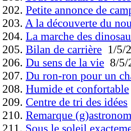
202.
Petite annonce de cam
203.
A la découverte du no
204.
La marche des dinosau
205.
Bilan de carrière
1/5/
206.
Du sens de la vie
8/5/
207.
Du ron-ron pour un ch
208.
Humide et confortable
209.
Centre de tri des idées
210.
Remarque (g)astronom
211.
Sous le soleil exactem