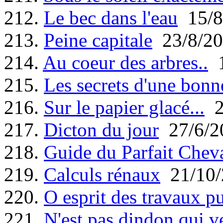
212.
Le bec dans l'eau
15/8
213.
Peine capitale
23/8/20
214.
Au coeur des arbres..
1
215.
Les secrets d'une bonn
216.
Sur le papier glacé...
2
217.
Dicton du jour
27/6/2
218.
Guide du Parfait Cheva
219.
Calculs rénaux
21/10/
220.
O esprit des travaux pu
221.
N'est pas dindon qui v