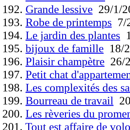
192.
Grande lessive
29/1/2
193.
Robe de printemps
7/2
194.
Le jardin des plantes
1
195.
bijoux de famille
18/2
196.
Plaisir champètre
26/2
197.
Petit chat d'apparteme
198.
Les complexités des s
199.
Bourreau de travail
20
200.
Les rèveries du promene
201.
Tout est affaire de vol