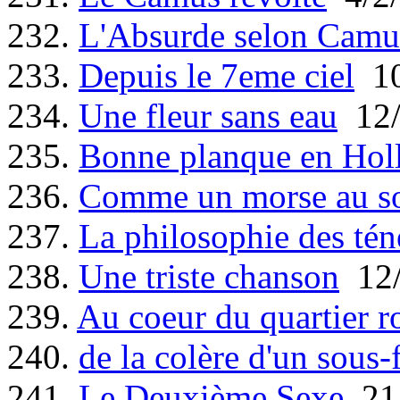
232.
L'Absurde selon Camu
233.
Depuis le 7eme ciel
10
234.
Une fleur sans eau
12/
235.
Bonne planque en Hol
236.
Comme un morse au so
237.
La philosophie des tén
238.
Une triste chanson
12/
239.
Au coeur du quartier r
240.
de la colère d'un sous-f
241.
Le Deuxième Sexe
21/