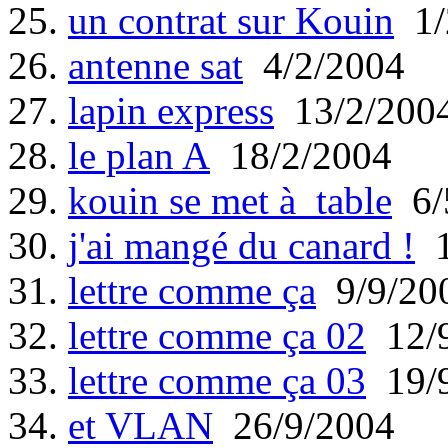
25.
un contrat sur Kouin
1/
26.
antenne sat
4/2/2004
27.
lapin express
13/2/200
28.
le plan A
18/2/2004
29.
kouin se met à table
6/
30.
j'ai mangé du canard !
1
31.
lettre comme ça
9/9/20
32.
lettre comme ça 02
12/9
33.
lettre comme ça 03
19/9
34.
et VLAN
26/9/2004