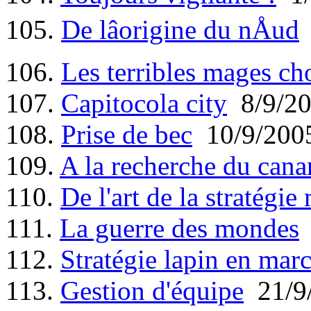
105.
De lâorigine du nÅud
106.
Les terribles mages ch
107.
Capitocola city
8/9/2
108.
Prise de bec
10/9/200
109.
A la recherche du canard
110.
De l'art de la stratégie 
111.
La guerre des mondes
112.
Stratégie lapin en mar
113.
Gestion d'équipe
21/9