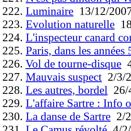
222.
Luminaire
13/12/200
223.
Evolution naturelle
18
224.
L'inspecteur canard co
225.
Paris, dans les années 5
226.
Vol de tourne-disque
4
227.
Mauvais suspect
2/3/
228.
Les autres, bordel
26/
229.
L'affaire Sartre : Info 
230.
La danse de Sartre
2/2
231.
Le Camus révolté
4/2/