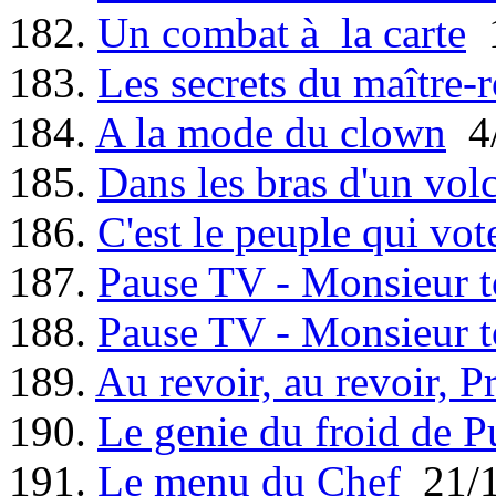
182.
Un combat à la carte
1
183.
Les secrets du maître-r
184.
A la mode du clown
4/
185.
Dans les bras d'un vol
186.
C'est le peuple qui vot
187.
Pause TV - Monsieur t
188.
Pause TV - Monsieur t
189.
Au revoir, au revoir, P
190.
Le genie du froid de P
191.
Le menu du Chef
21/1