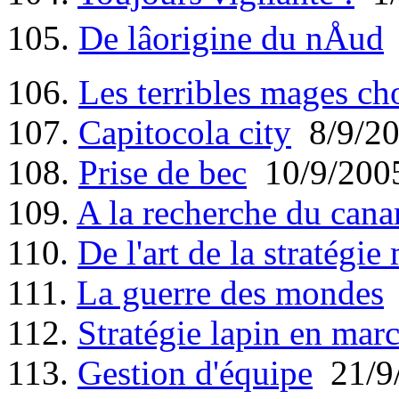
105.
De lâorigine du nÅud
106.
Les terribles mages ch
107.
Capitocola city
8/9/2
108.
Prise de bec
10/9/200
109.
A la recherche du canard
110.
De l'art de la stratégie 
111.
La guerre des mondes
112.
Stratégie lapin en mar
113.
Gestion d'équipe
21/9