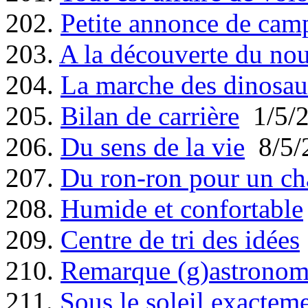
202.
Petite annonce de cam
203.
A la découverte du no
204.
La marche des dinosau
205.
Bilan de carrière
1/5/
206.
Du sens de la vie
8/5/
207.
Du ron-ron pour un ch
208.
Humide et confortable
209.
Centre de tri des idées
210.
Remarque (g)astronom
211.
Sous le soleil exactem