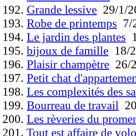
192.
Grande lessive
29/1/2
193.
Robe de printemps
7/2
194.
Le jardin des plantes
1
195.
bijoux de famille
18/2
196.
Plaisir champètre
26/2
197.
Petit chat d'apparteme
198.
Les complexités des s
199.
Bourreau de travail
20
200.
Les rèveries du promene
201.
Tout est affaire de vol