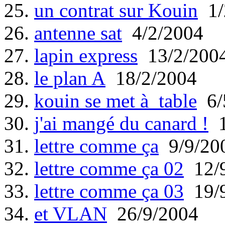
25.
un contrat sur Kouin
1/
26.
antenne sat
4/2/2004
27.
lapin express
13/2/200
28.
le plan A
18/2/2004
29.
kouin se met à table
6/
30.
j'ai mangé du canard !
1
31.
lettre comme ça
9/9/20
32.
lettre comme ça 02
12/9
33.
lettre comme ça 03
19/9
34.
et VLAN
26/9/2004