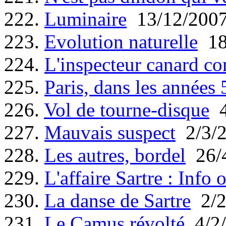
222.
Luminaire
13/12/200
223.
Evolution naturelle
18
224.
L'inspecteur canard co
225.
Paris, dans les années 5
226.
Vol de tourne-disque
4
227.
Mauvais suspect
2/3/
228.
Les autres, bordel
26/
229.
L'affaire Sartre : Info 
230.
La danse de Sartre
2/2
231.
Le Camus révolté
4/2/