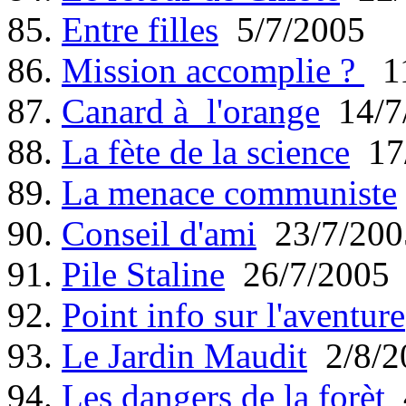
85.
Entre filles
5/7/2005
86.
Mission accomplie ?
11
87.
Canard à l'orange
14/7
88.
La fète de la science
17/
89.
La menace communiste
90.
Conseil d'ami
23/7/200
91.
Pile Staline
26/7/2005
92.
Point info sur l'aventure
93.
Le Jardin Maudit
2/8/2
94.
Les dangers de la forèt
4