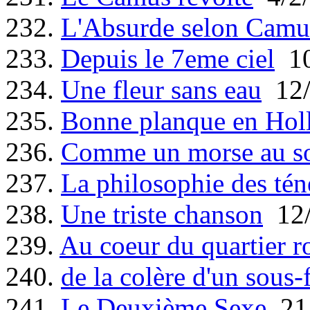
232.
L'Absurde selon Camu
233.
Depuis le 7eme ciel
10
234.
Une fleur sans eau
12/
235.
Bonne planque en Hol
236.
Comme un morse au so
237.
La philosophie des tén
238.
Une triste chanson
12/
239.
Au coeur du quartier r
240.
de la colère d'un sous-f
241.
Le Deuxième Sexe
21/