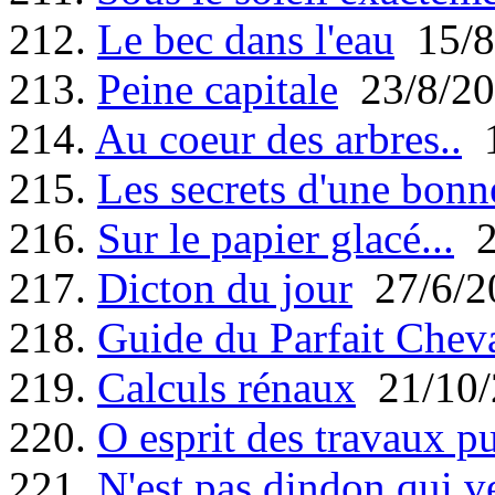
212.
Le bec dans l'eau
15/8
213.
Peine capitale
23/8/20
214.
Au coeur des arbres..
1
215.
Les secrets d'une bonn
216.
Sur le papier glacé...
2
217.
Dicton du jour
27/6/2
218.
Guide du Parfait Cheva
219.
Calculs rénaux
21/10/
220.
O esprit des travaux pu
221.
N'est pas dindon qui v