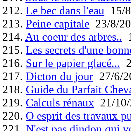
212.
Le bec dans l'eau
15/8
213.
Peine capitale
23/8/20
214.
Au coeur des arbres..
1
215.
Les secrets d'une bonn
216.
Sur le papier glacé...
2
217.
Dicton du jour
27/6/2
218.
Guide du Parfait Cheva
219.
Calculs rénaux
21/10/
220.
O esprit des travaux pu
221.
N'est pas dindon qui v