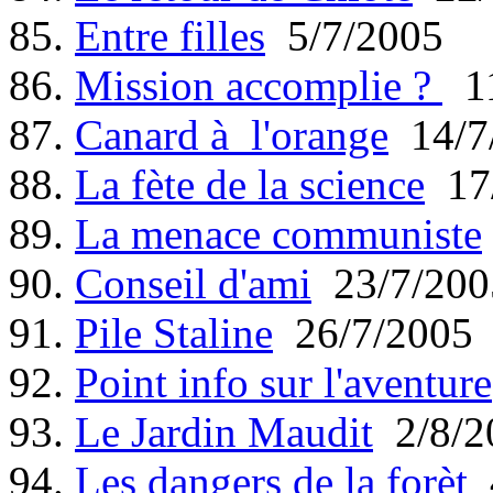
85.
Entre filles
5/7/2005
86.
Mission accomplie ?
11
87.
Canard à l'orange
14/7
88.
La fète de la science
17/
89.
La menace communiste
90.
Conseil d'ami
23/7/200
91.
Pile Staline
26/7/2005
92.
Point info sur l'aventure
93.
Le Jardin Maudit
2/8/2
94.
Les dangers de la forèt
4