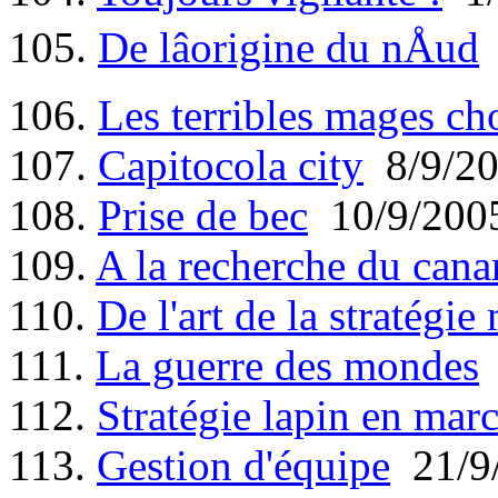
105.
De lâorigine du nÅud
106.
Les terribles mages ch
107.
Capitocola city
8/9/2
108.
Prise de bec
10/9/200
109.
A la recherche du canard
110.
De l'art de la stratégie 
111.
La guerre des mondes
112.
Stratégie lapin en mar
113.
Gestion d'équipe
21/9