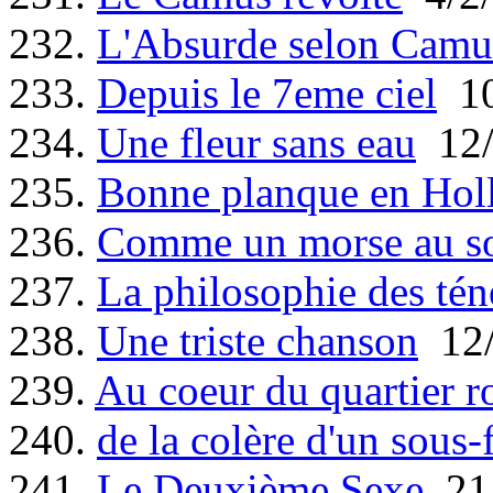
232.
L'Absurde selon Camu
233.
Depuis le 7eme ciel
10
234.
Une fleur sans eau
12/
235.
Bonne planque en Hol
236.
Comme un morse au so
237.
La philosophie des tén
238.
Une triste chanson
12/
239.
Au coeur du quartier r
240.
de la colère d'un sous-f
241.
Le Deuxième Sexe
21/