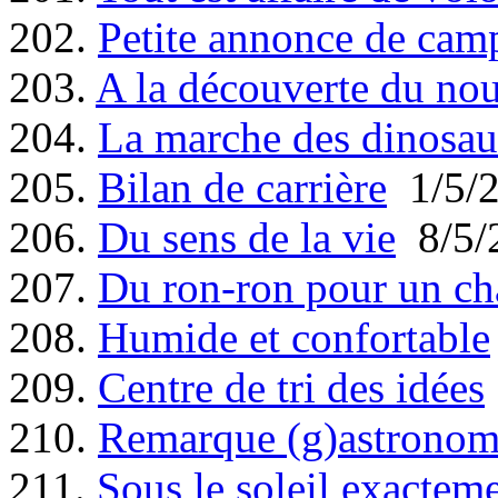
202.
Petite annonce de cam
203.
A la découverte du no
204.
La marche des dinosau
205.
Bilan de carrière
1/5/
206.
Du sens de la vie
8/5/
207.
Du ron-ron pour un ch
208.
Humide et confortable
209.
Centre de tri des idées
210.
Remarque (g)astronom
211.
Sous le soleil exactem