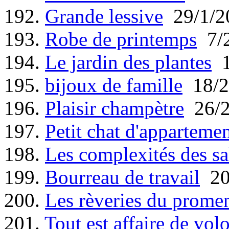
192.
Grande lessive
29/1/2
193.
Robe de printemps
7/2
194.
Le jardin des plantes
1
195.
bijoux de famille
18/2
196.
Plaisir champètre
26/2
197.
Petit chat d'apparteme
198.
Les complexités des s
199.
Bourreau de travail
20
200.
Les rèveries du promene
201.
Tout est affaire de vol