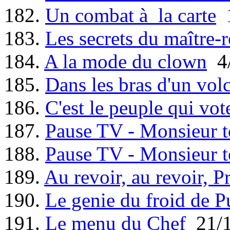
182.
Un combat à la carte
1
183.
Les secrets du maître-r
184.
A la mode du clown
4/
185.
Dans les bras d'un vol
186.
C'est le peuple qui vot
187.
Pause TV - Monsieur t
188.
Pause TV - Monsieur t
189.
Au revoir, au revoir, P
190.
Le genie du froid de P
191.
Le menu du Chef
21/1