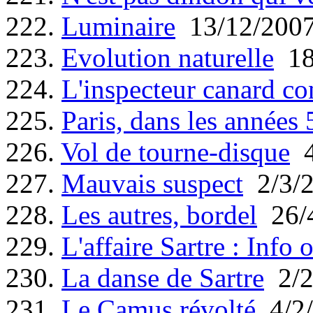
222.
Luminaire
13/12/200
223.
Evolution naturelle
18
224.
L'inspecteur canard co
225.
Paris, dans les années 5
226.
Vol de tourne-disque
4
227.
Mauvais suspect
2/3/
228.
Les autres, bordel
26/
229.
L'affaire Sartre : Info 
230.
La danse de Sartre
2/2
231.
Le Camus révolté
4/2/