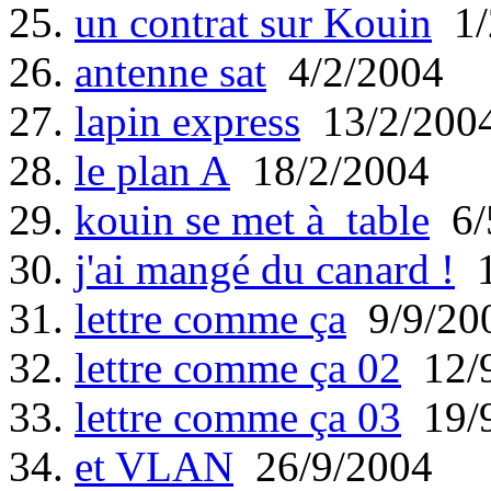
25.
un contrat sur Kouin
1/
26.
antenne sat
4/2/2004
27.
lapin express
13/2/200
28.
le plan A
18/2/2004
29.
kouin se met à table
6/
30.
j'ai mangé du canard !
1
31.
lettre comme ça
9/9/20
32.
lettre comme ça 02
12/9
33.
lettre comme ça 03
19/9
34.
et VLAN
26/9/2004